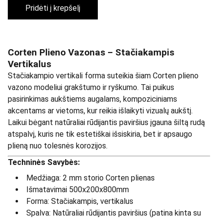
Pridėti į krepšelį
Corten Plieno Vazonas – Stačiakampis
Vertikalus
Stačiakampio vertikali forma suteikia šiam Corten plieno
vazono modeliui grakštumo ir ryškumo. Tai puikus
pasirinkimas aukštiems augalams, kompoziciniams
akcentams ar vietoms, kur reikia išlaikyti vizualų aukštį.
Laikui bėgant natūraliai rūdijantis paviršius įgauna šiltą rudą
atspalvį, kuris ne tik estetiškai išsiskiria, bet ir apsaugo
plieną nuo tolesnės korozijos.
Techninės Savybės:
Medžiaga: 2 mm storio Corten plienas
Išmatavimai 500x200x800mm
Forma: Stačiakampis, vertikalus
Spalva: Natūraliai rūdijantis paviršius (patina kinta su