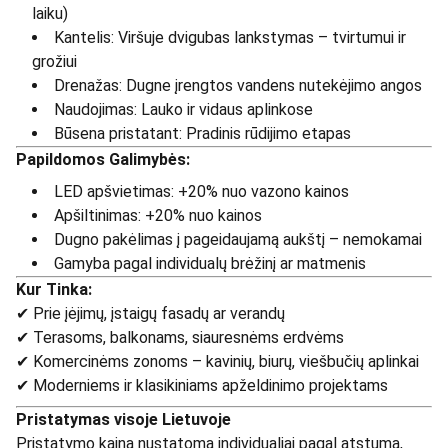
laiku)
Kantelis: Viršuje dvigubas lankstymas – tvirtumui ir
grožiui
Drenažas: Dugne įrengtos vandens nutekėjimo angos
Naudojimas: Lauko ir vidaus aplinkose
Būsena pristatant: Pradinis rūdijimo etapas
Papildomos Galimybės:
LED apšvietimas: +20% nuo vazono kainos
Apšiltinimas: +20% nuo kainos
Dugno pakėlimas į pageidaujamą aukštį – nemokamai
Gamyba pagal individualų brėžinį ar matmenis
Kur Tinka:
✔ Prie įėjimų, įstaigų fasadų ar verandų
✔ Terasoms, balkonams, siauresnėms erdvėms
✔ Komercinėms zonoms – kavinių, biurų, viešbučių aplinkai
✔ Moderniems ir klasikiniams apželdinimo projektams
Pristatymas visoje Lietuvoje
Pristatymo kaina nustatoma individualiai pagal atstumą,