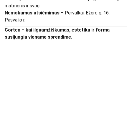
matmenis ir svorį.
Nemokamas atsiėmimas
– Pervalkai, Ežero g. 16,
Pasvalio r.
Corten – kai ilgaamžiškumas, estetika ir forma
susijungia viename sprendime.
      UAB LIMECO
Adresas: 
Gastomo 7, Skverbai, 
LT-40402, 
Kupiškio r. sav
Telefonas: 
+37065921410
El paštas: 
info@limeco.lt
Įmonės kodas: 302684009
PVM mokėtojo kodas: LT100006477615
Bankas: LT414010051004247482, AB 
Luminor 