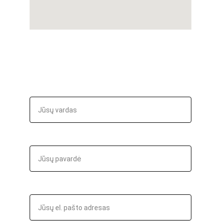
Kontaktai:
Tel.nr.: 
+37065921410
El. paštas: 
info@limeco.lt
Vardas
Pavardė
Jūsų el. paštas*