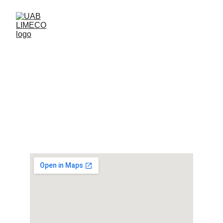
Adresas:
Gastomo 7, 
Skverbai, 
LT-40402, Kupiškio r. sav