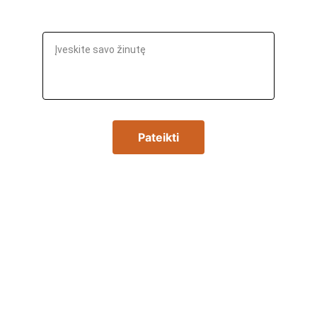
Žinutė*
Pateikti
Turite klausimų 
ar norite gauti 
pasiūlymą? 
Susisiekite su 